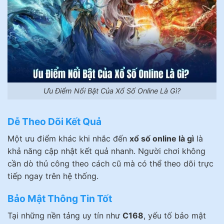
Ưu Điểm Nổi Bật Của Xổ Số Online Là Gì?
Dễ Theo Dõi Kết Quả
Một ưu điểm khác khi nhắc đến
xổ số online là gì
là
khả năng cập nhật kết quả nhanh. Người chơi không
cần dò thủ công theo cách cũ mà có thể theo dõi trực
tiếp ngay trên hệ thống.
Bảo Mật Thông Tin Tốt
Tại những nền tảng uy tín như
C168
, yếu tố bảo mật