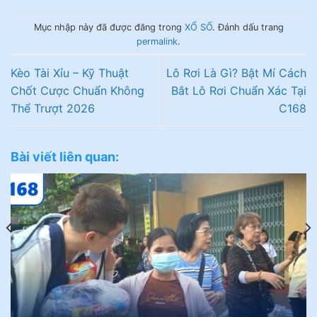
Mục nhập này đã được đăng trong
XỔ SỐ
. Đánh dấu trang
permalink
.
Kèo Tài Xỉu – Kỹ Thuật
Lô Rơi Là Gì? Bật Mí Cách
Chốt Cược Chuẩn Không
Bắt Lô Rơi Chuẩn Xác Tại
Thể Trượt 2026
C168
Bài viết liên quan: