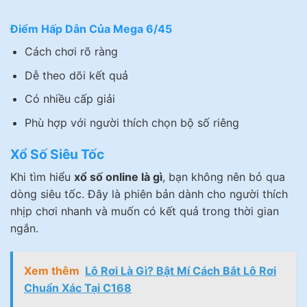
Điểm Hấp Dẫn Của Mega 6/45
Cách chơi rõ ràng
Dễ theo dõi kết quả
Có nhiều cấp giải
Phù hợp với người thích chọn bộ số riêng
Xổ Số Siêu Tốc
Khi tìm hiểu
xổ số online là gì
, bạn không nên bỏ qua
dòng siêu tốc. Đây là phiên bản dành cho người thích
nhịp chơi nhanh và muốn có kết quả trong thời gian
ngắn.
Xem thêm
Lô Rơi Là Gì? Bật Mí Cách Bắt Lô Rơi
Chuẩn Xác Tại C168