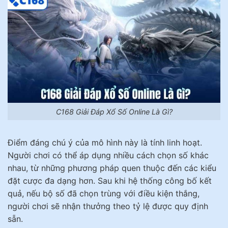
C168 Giải Đáp Xổ Số Online Là Gì?
Điểm đáng chú ý của mô hình này là tính linh hoạt.
Người chơi có thể áp dụng nhiều cách chọn số khác
nhau, từ những phương pháp quen thuộc đến các kiểu
đặt cược đa dạng hơn. Sau khi hệ thống công bố kết
quả, nếu bộ số đã chọn trùng với điều kiện thắng,
người chơi sẽ nhận thưởng theo tỷ lệ được quy định
sẵn.