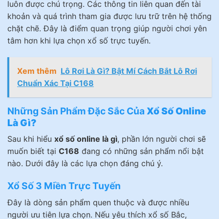
luôn được chú trọng. Các thông tin liên quan đến tài
khoản và quá trình tham gia được lưu trữ trên hệ thống
chặt chẽ. Đây là điểm quan trọng giúp người chơi yên
tâm hơn khi lựa chọn xổ số trực tuyến.
Xem thêm
Lô Rơi Là Gì? Bật Mí Cách Bắt Lô Rơi
Chuẩn Xác Tại C168
Những Sản Phẩm Đặc Sắc Của
Xổ Số Online
Là Gì?
Sau khi hiểu
xổ số online là gì
, phần lớn người chơi sẽ
muốn biết tại
C168
đang có những sản phẩm nổi bật
nào. Dưới đây là các lựa chọn đáng chú ý.
Xổ Số 3 Miền Trực Tuyến
Đây là dòng sản phẩm quen thuộc và được nhiều
người ưu tiên lựa chọn. Nếu yêu thích xổ số Bắc,