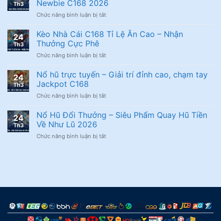
Hình
Newbie C168 2026
Tại
Th3
–
Cược
C168
ở
Chức năng bình luận bị tắt
Kỹ
Đặc
Kèo
Thuật
Sắc
Phạt
Kèo Nhà Cái C168 Tỉ Lệ Ăn Cao – Nhận
Chốt
Tại
24
Góc
Cược
Thưởng Cực Phê
C168
Th3
–
Chuẩn
ở
Chức năng bình luận bị tắt
Mẹo
Không
Kèo
Thắng
Thể
Nhà
Nổ hũ trực tuyến – Giải trí đỉnh cao, chạm tay
Thưởng
Trượt
24
Cái
Cho
Jackpot C168
2026
Th3
C168
Newbie
ở
Chức năng bình luận bị tắt
Tỉ
C168
Nổ
Lệ
2026
hũ
Nổ Hũ Đổi Thưởng – Siêu Phẩm Quay Hũ Tiền
Ăn
24
trực
Cao
Về Như Lũ 2026
Th3
tuyến
–
ở
Chức năng bình luận bị tắt
–
Nhận
Nổ
Giải
Thưởng
Hũ
trí
Cực
Đổi
đỉnh
Phê
Thưởng
cao,
–
chạm
Siêu
tay
Phẩm
Jackpot
Quay
C168
Hũ
Tiền