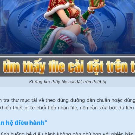
Không tìm thấy file cài đặt trên thiết bị
 tra thư mục tải về theo đúng đường dẫn chuẩn hoặc dùng tr
ến thiết bị từ chối tiếp nhận file, nên cần xóa bớt dữ liệu
ản hệ điều hành”
p tình huống hệ điều hành không còn phù hợp với phiên bản