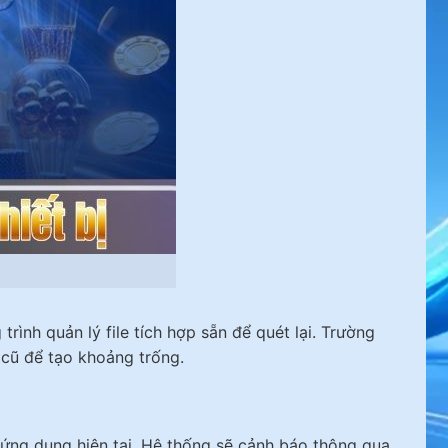
ình quản lý file tích hợp sẵn để quét lại. Trường
 cũ để tạo khoảng trống.
 ứng dụng hiện tại. Hệ thống sẽ cảnh báo thông qua