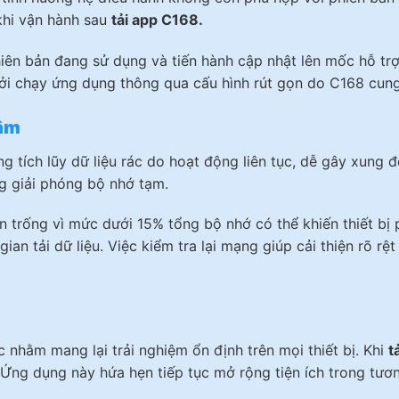
khi vận hành sau
tải app C168.
iên bản đang sử dụng và tiến hành cập nhật lên mốc hỗ trợ 
ởi chạy ứng dụng thông qua cấu hình rút gọn do C168 cung
hậm
ng tích lũy dữ liệu rác do hoạt động liên tục, dễ gây xung 
g giải phóng bộ nhớ tạm.
n trống vì mức dưới 15% tổng bộ nhớ có thể khiến thiết bị
ian tải dữ liệu. Việc kiểm tra lại mạng giúp cải thiện rõ rệ
 nhằm mang lại trải nghiệm ổn định trên mọi thiết bị. Khi
t
i. Ứng dụng này hứa hẹn tiếp tục mở rộng tiện ích trong tư