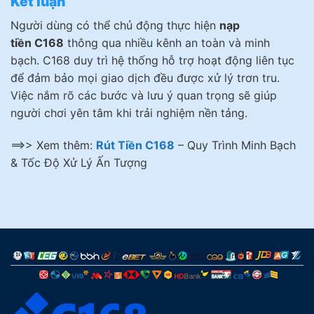
Kết luận
Người dùng có thể chủ động thực hiện
nạp
tiền C168
thông qua nhiều kênh an toàn và minh
bạch. C168 duy trì hệ thống hỗ trợ hoạt động liên tục
để đảm bảo mọi giao dịch đều được xử lý trơn tru.
Việc nắm rõ các bước và lưu ý quan trọng sẽ giúp
người chơi yên tâm khi trải nghiệm nền tảng.
==>> Xem thêm:
Rút Tiền C168
– Quy Trình Minh Bạch
& Tốc Độ Xử Lý Ấn Tượng