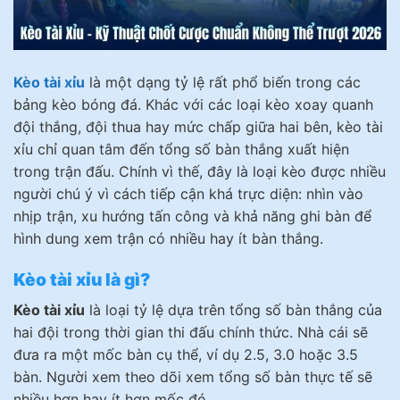
Kèo tài xỉu
là một dạng tỷ lệ rất phổ biến trong các
bảng kèo bóng đá. Khác với các loại kèo xoay quanh
đội thắng, đội thua hay mức chấp giữa hai bên, kèo tài
xỉu chỉ quan tâm đến tổng số bàn thắng xuất hiện
trong trận đấu. Chính vì thế, đây là loại kèo được nhiều
người chú ý vì cách tiếp cận khá trực diện: nhìn vào
nhịp trận, xu hướng tấn công và khả năng ghi bàn để
hình dung xem trận có nhiều hay ít bàn thắng.
Kèo tài xỉu là gì?
Kèo tài xỉu
là loại tỷ lệ dựa trên tổng số bàn thắng của
hai đội trong thời gian thi đấu chính thức. Nhà cái sẽ
đưa ra một mốc bàn cụ thể, ví dụ 2.5, 3.0 hoặc 3.5
bàn. Người xem theo dõi xem tổng số bàn thực tế sẽ
nhiều hơn hay ít hơn mốc đó.