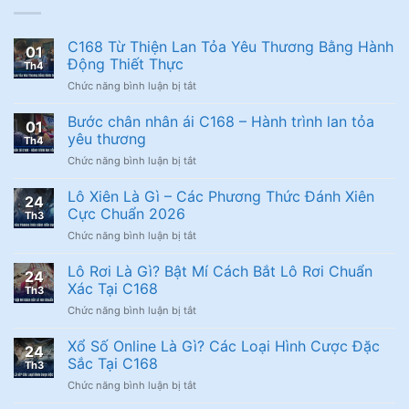
C168 Từ Thiện Lan Tỏa Yêu Thương Bằng Hành
01
Động Thiết Thực
Th4
ở
Chức năng bình luận bị tắt
C168
Từ
Bước chân nhân ái C168 – Hành trình lan tỏa
01
Thiện
yêu thương
Th4
Lan
ở
Chức năng bình luận bị tắt
Tỏa
Bước
Yêu
chân
Lô Xiên Là Gì – Các Phương Thức Đánh Xiên
Thương
24
nhân
Bằng
Cực Chuẩn 2026
Th3
ái
Hành
ở
Chức năng bình luận bị tắt
C168
Động
Lô
–
Thiết
Xiên
Lô Rơi Là Gì? Bật Mí Cách Bắt Lô Rơi Chuẩn
Hành
Thực
24
Là
trình
Xác Tại C168
Th3
Gì
lan
ở
Chức năng bình luận bị tắt
–
tỏa
Lô
Các
yêu
Rơi
Xổ Số Online Là Gì? Các Loại Hình Cược Đặc
Phương
thương
24
Là
Thức
Sắc Tại C168
Th3
Gì?
Đánh
ở
Chức năng bình luận bị tắt
Bật
Xiên
Xổ
Mí
Cực