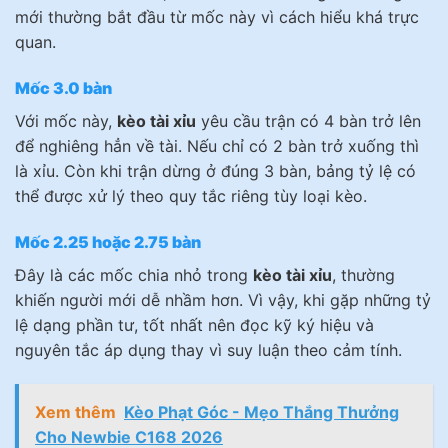
mới thường bắt đầu từ mốc này vì cách hiểu khá trực
quan.
Mốc 3.0 bàn
Với mốc này,
kèo tài xỉu
yêu cầu trận có 4 bàn trở lên
để nghiêng hẳn về tài. Nếu chỉ có 2 bàn trở xuống thì
là xỉu. Còn khi trận dừng ở đúng 3 bàn, bảng tỷ lệ có
thể được xử lý theo quy tắc riêng tùy loại kèo.
Mốc 2.25 hoặc 2.75 bàn
Đây là các mốc chia nhỏ trong
kèo tài xỉu
, thường
khiến người mới dễ nhầm hơn. Vì vậy, khi gặp những tỷ
lệ dạng phần tư, tốt nhất nên đọc kỹ ký hiệu và
nguyên tắc áp dụng thay vì suy luận theo cảm tính.
Xem thêm
Kèo Phạt Góc - Mẹo Thắng Thưởng
Cho Newbie C168 2026