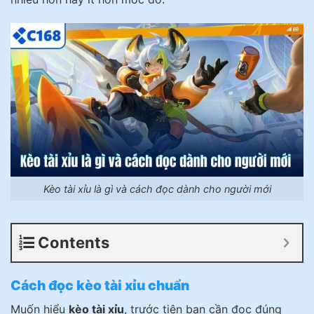
Kèo tài xỉu là gì và cách đọc dành cho người mới
Contents
Cách đọc kèo tài xỉu chuẩn
Muốn hiểu
kèo tài xỉu
, trước tiên bạn cần đọc đúng