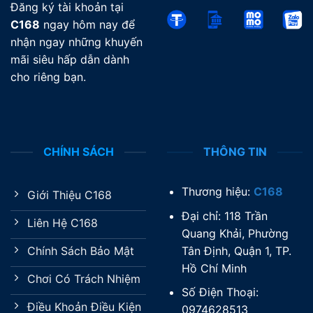
Đăng ký tài khoản tại
C168
ngay hôm nay để
nhận ngay những khuyến
mãi siêu hấp dẫn dành
cho riêng bạn.
CHÍNH SÁCH
THÔNG TIN
Thương hiệu:
C168
Giới Thiệu C168
Đại chỉ: 118 Trần
Liên Hệ C168
Quang Khải, Phường
Tân Định, Quận 1, TP.
Chính Sách Bảo Mật
Hồ Chí Minh
Chơi Có Trách Nhiệm
Số Điện Thoại:
Điều Khoản Điều Kiện
0974628513