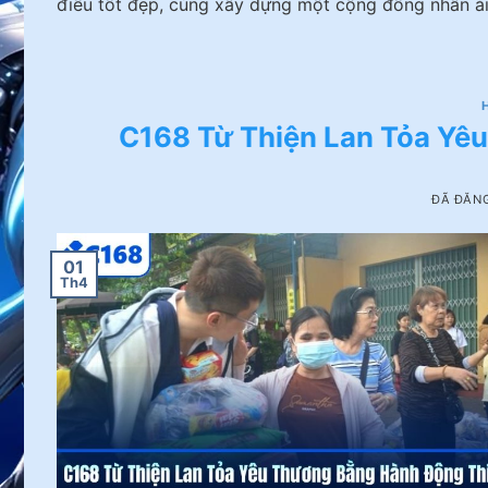
điều tốt đẹp, cùng xây dựng một cộng đồng nhân ái
C168 Từ Thiện Lan Tỏa Yê
ĐÃ ĐĂN
01
Th4