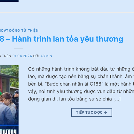
HOẠT ĐỘNG TỪ THIỆN
 – Hành trình lan tỏa yêu thương
G TRÊN
01.04.2026
BỞI
ADMIN
Có những hành trình không bắt đầu từ những đ
lao, mà được tạo nên bằng sự chân thành, âm
bền bỉ. “Bước chân nhân ái C168” là một hành 
vậy, nơi tình yêu thương được vun đắp từ nhữ
động giản dị, lan tỏa bằng sự sẻ chia […]
TIẾP TỤC ĐỌC
→