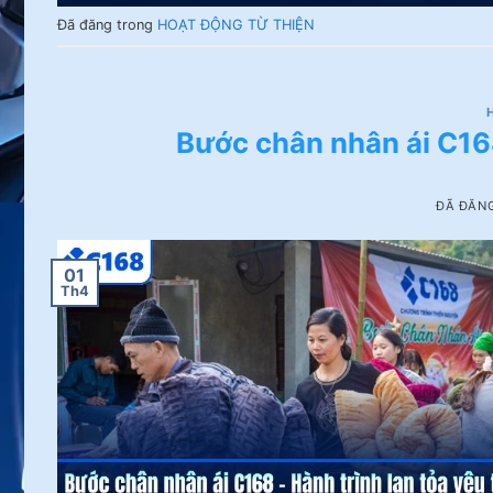
Đã đăng trong
HOẠT ĐỘNG TỪ THIỆN
Bước chân nhân ái C168
ĐÃ ĐĂN
01
Th4