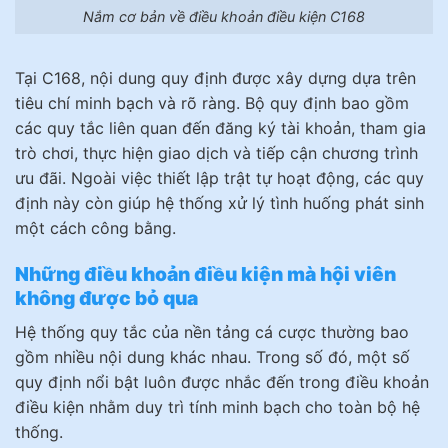
Nắm cơ bản về điều khoản điều kiện C168
Tại C168, nội dung quy định được xây dựng dựa trên
tiêu chí minh bạch và rõ ràng. Bộ quy định bao gồm
các quy tắc liên quan đến đăng ký tài khoản, tham gia
trò chơi, thực hiện giao dịch và tiếp cận chương trình
ưu đãi.
Ngoài việc thiết lập trật tự hoạt động, các quy
định này còn giúp hệ thống xử lý tình huống phát sinh
một cách công bằng.
Những điều khoản điều kiện mà hội viên
không được bỏ qua
Hệ thống quy tắc của nền tảng cá cược thường bao
gồm nhiều nội dung khác nhau.
Trong số đó, một số
quy định nổi bật luôn được nhắc đến trong điều khoản
điều kiện nhằm duy trì tính minh bạch cho toàn bộ hệ
thống.