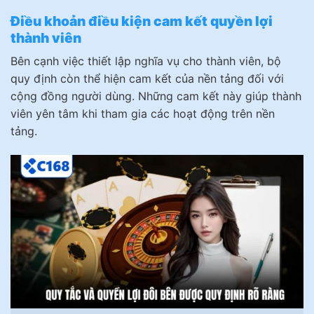
Điều khoản điều kiện cam kết quyền lợi
thành viên
Bên cạnh việc thiết lập nghĩa vụ cho thành viên, bộ
quy định còn thể hiện cam kết của nền tảng đối với
cộng đồng người dùng.
Những cam kết này giúp thành
viên yên tâm khi tham gia các hoạt động trên nền
tảng.