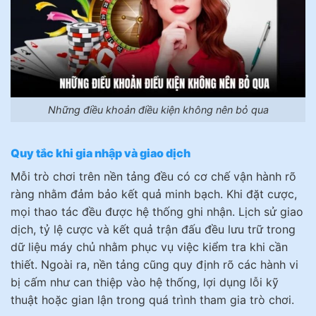
Những điều khoản điều kiện không nên bỏ qua
Quy tắc khi gia nhập và giao dịch
Mỗi trò chơi trên nền tảng đều có cơ chế vận hành rõ
ràng nhằm đảm bảo kết quả minh bạch. Khi đặt cược,
mọi thao tác đều được hệ thống ghi nhận. Lịch sử giao
dịch, tỷ lệ cược và kết quả trận đấu đều lưu trữ trong
dữ liệu máy chủ nhằm phục vụ việc kiểm tra khi cần
thiết. Ngoài ra, nền tảng cũng quy định rõ các hành vi
bị cấm như can thiệp vào hệ thống, lợi dụng lỗi kỹ
thuật hoặc gian lận trong quá trình tham gia trò chơi.