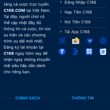
Đăng Nhập C168
tảng cá cược trực tuyến
C168.COM
tại Việt Nam.
Nạp Tiền C168
Tại đây, người chơi có
Rút Tiền C168
thể cập nhật đầy đủ
thông tin cá cược, tin tức
Tải App C168
sự kiện và các chương
trình ưu đãi mới nhất.
Đăng ký tài khoản tại
C168
ngay hôm nay để
nhận ngay những khuyến
mãi siêu hấp dẫn dành
cho riêng bạn.
CHÍNH SÁCH
THÔNG TIN