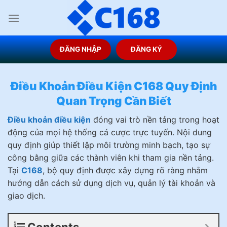
Chuyển
đến
nội
dung
ĐĂNG NHẬP
ĐĂNG KÝ
Điều Khoản Điều Kiện C168 Quy Định
Quan Trọng Cần Biết
Điều khoản điều kiện
đóng vai trò nền tảng trong hoạt
động của mọi hệ thống cá cược trực tuyến. Nội dung
quy định giúp thiết lập môi trường minh bạch, tạo sự
công bằng giữa các thành viên khi tham gia nền tảng.
Tại
C168
, bộ quy định được xây dựng rõ ràng nhằm
hướng dẫn cách sử dụng dịch vụ, quản lý tài khoản và
giao dịch.
Contents