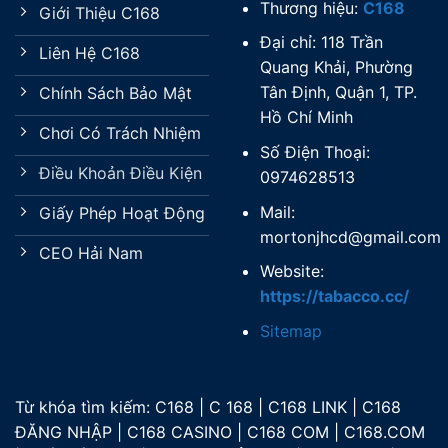
Thương hiệu:
C168
Giới Thiệu C168
Đại chỉ: 118 Trần
Liên Hệ C168
Quang Khải, Phường
Tân Định, Quận 1, TP.
Chính Sách Bảo Mật
Hồ Chí Minh
Chơi Có Trách Nhiệm
Số Điện Thoại:
Điều Khoản Điều Kiện
0974628513
Mail:
Giấy Phép Hoạt Động
mortonjhcd@gmail.com
CEO Hải Nam
Website:
https://tabacco.cc/
Sitemap
Từ khóa tìm kiếm: C168 | C 168 | C168 LINK | C168
ĐĂNG NHẬP | C168 CASINO | C168 COM | C168.COM