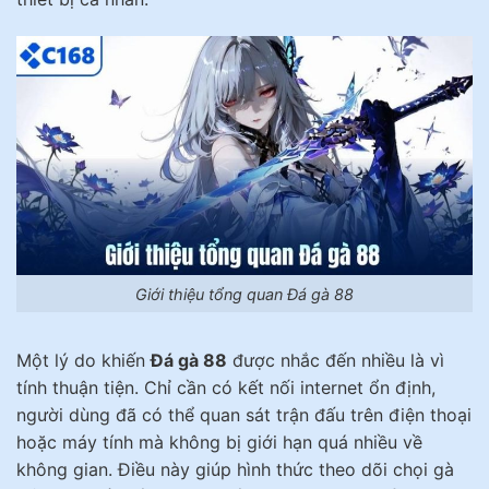
Giới thiệu tổng quan Đá gà 88
Một lý do khiến
Đá gà 88
được nhắc đến nhiều là vì
tính thuận tiện. Chỉ cần có kết nối internet ổn định,
người dùng đã có thể quan sát trận đấu trên điện thoại
hoặc máy tính mà không bị giới hạn quá nhiều về
không gian. Điều này giúp hình thức theo dõi chọi gà