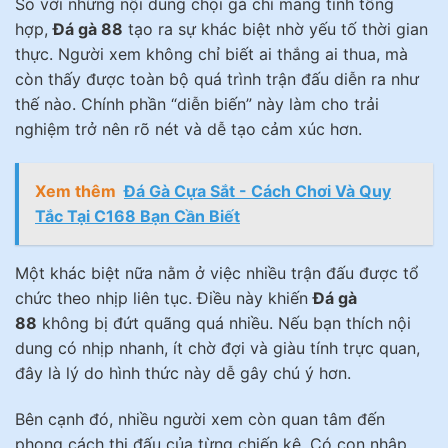
So với những nội dung chọi gà chỉ mang tính tổng
hợp,
Đá gà 88
tạo ra sự khác biệt nhờ yếu tố thời gian
thực. Người xem không chỉ biết ai thắng ai thua, mà
còn thấy được toàn bộ quá trình trận đấu diễn ra như
thế nào. Chính phần “diễn biến” này làm cho trải
nghiệm trở nên rõ nét và dễ tạo cảm xúc hơn.
Xem thêm
Đá Gà Cựa Sắt - Cách Chơi Và Quy
Tắc Tại C168 Bạn Cần Biết
Một khác biệt nữa nằm ở việc nhiều trận đấu được tổ
chức theo nhịp liên tục. Điều này khiến
Đá gà
88
không bị đứt quãng quá nhiều. Nếu bạn thích nội
dung có nhịp nhanh, ít chờ đợi và giàu tính trực quan,
đây là lý do hình thức này dễ gây chú ý hơn.
Bên cạnh đó, nhiều người xem còn quan tâm đến
phong cách thi đấu của từng chiến kê. Có con nhập