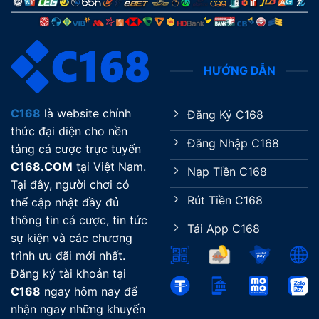
Hũ
Tiền
Về
Như
Lũ
HƯỚNG DẪN
2026
C168
là website chính
Đăng Ký C168
thức đại diện cho nền
Đăng Nhập C168
tảng cá cược trực tuyến
C168.COM
tại Việt Nam.
Nạp Tiền C168
Tại đây, người chơi có
Rút Tiền C168
thể cập nhật đầy đủ
thông tin cá cược, tin tức
Tải App C168
sự kiện và các chương
trình ưu đãi mới nhất.
Đăng ký tài khoản tại
C168
ngay hôm nay để
nhận ngay những khuyến