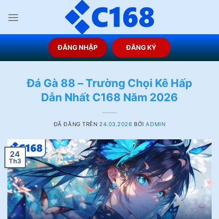
Chuyển
đến
nội
dung
ĐĂNG NHẬP
ĐĂNG KÝ
Đá Gà 88 – Trường Chọi Kê Hấp
Dẫn Nhất C168 Năm 2026
ĐÃ ĐĂNG TRÊN
24.03.2026
BỞI
ADMIN
24
Th3