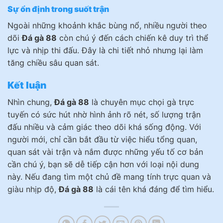
Sự ổn định trong suốt trận
Ngoài những khoảnh khắc bùng nổ, nhiều người theo
dõi
Đá gà 88
còn chú ý đến cách chiến kê duy trì thể
lực và nhịp thi đấu. Đây là chi tiết nhỏ nhưng lại làm
tăng chiều sâu quan sát.
Kết luận
Nhìn chung,
Đá gà 88
là chuyên mục chọi gà trực
tuyến có sức hút nhờ hình ảnh rõ nét, số lượng trận
đấu nhiều và cảm giác theo dõi khá sống động. Với
người mới, chỉ cần bắt đầu từ việc hiểu tổng quan,
quan sát vài trận và nắm được những yếu tố cơ bản
cần chú ý, bạn sẽ dễ tiếp cận hơn với loại nội dung
này. Nếu đang tìm một chủ đề mang tính trực quan và
giàu nhịp độ,
Đá gà 88
là cái tên khá đáng để tìm hiểu.