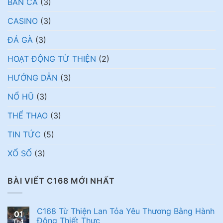
BẮN CÁ
(3)
CASINO
(3)
ĐÁ GÀ
(3)
HOẠT ĐỘNG TỪ THIỆN
(2)
HƯỚNG DẪN
(3)
NỔ HŨ
(3)
THỂ THAO
(3)
TIN TỨC
(5)
XỔ SỐ
(3)
BÀI VIẾT C168 MỚI NHẤT
C168 Từ Thiện Lan Tỏa Yêu Thương Bằng Hành
01
Động Thiết Thực
Th4