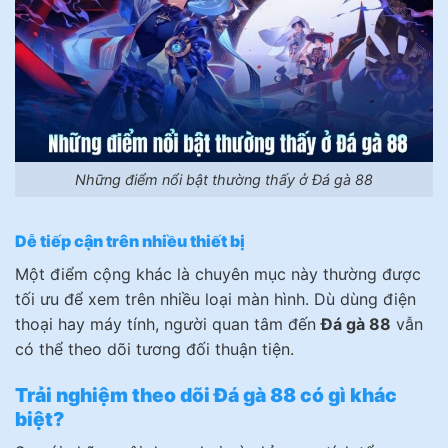
Những điểm nổi bật thường thấy ở Đá gà 88
Dễ tiếp cận trên nhiều thiết bị
Một điểm cộng khác là chuyên mục này thường được
tối ưu để xem trên nhiều loại màn hình. Dù dùng điện
thoại hay máy tính, người quan tâm đến
Đá gà 88
vẫn
có thể theo dõi tương đối thuận tiện.
Trải nghiệm theo dõi Đá gà 88 có gì khác
biệt?