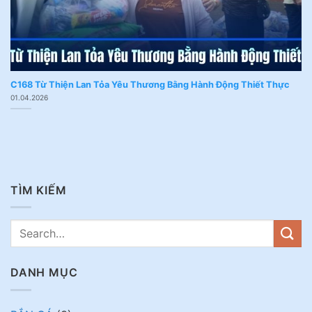
C168 Từ Thiện Lan Tỏa Yêu Thương Bằng Hành Động Thiết Thực
01.04.2026
TÌM KIẾM
DANH MỤC