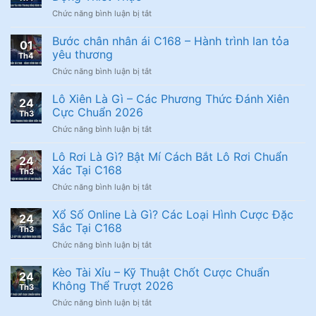
ở
Chức năng bình luận bị tắt
C168
Từ
Bước chân nhân ái C168 – Hành trình lan tỏa
01
Thiện
yêu thương
Th4
Lan
ở
Chức năng bình luận bị tắt
Tỏa
Bước
Yêu
chân
Lô Xiên Là Gì – Các Phương Thức Đánh Xiên
Thương
24
nhân
Bằng
Cực Chuẩn 2026
Th3
ái
Hành
ở
Chức năng bình luận bị tắt
C168
Động
Lô
–
Thiết
Xiên
Lô Rơi Là Gì? Bật Mí Cách Bắt Lô Rơi Chuẩn
Hành
Thực
24
Là
trình
Xác Tại C168
Th3
Gì
lan
ở
Chức năng bình luận bị tắt
–
tỏa
Lô
Các
yêu
Rơi
Xổ Số Online Là Gì? Các Loại Hình Cược Đặc
Phương
thương
24
Là
Thức
Sắc Tại C168
Th3
Gì?
Đánh
ở
Chức năng bình luận bị tắt
Bật
Xiên
Xổ
Mí
Cực
Số
Kèo Tài Xỉu – Kỹ Thuật Chốt Cược Chuẩn
Cách
Chuẩn
24
Online
Bắt
Không Thể Trượt 2026
2026
Th3
Là
Lô
ở
Chức năng bình luận bị tắt
Gì?
Rơi
Kèo